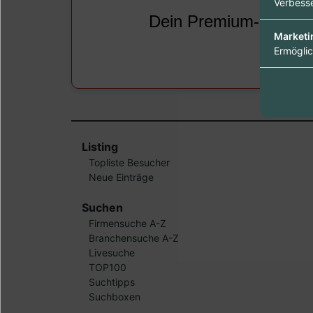
Verbesse
Dein
Premium-Eintrag
Marketi
Ermöglic
Listing
Topliste Besucher
Neue Einträge
Suchen
Firmensuche A-Z
Branchensuche A-Z
Livesuche
TOP100
Suchtipps
Suchboxen