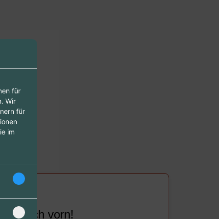
nen für
. Wir
nern für
tionen
ie im
anz nach vorn!