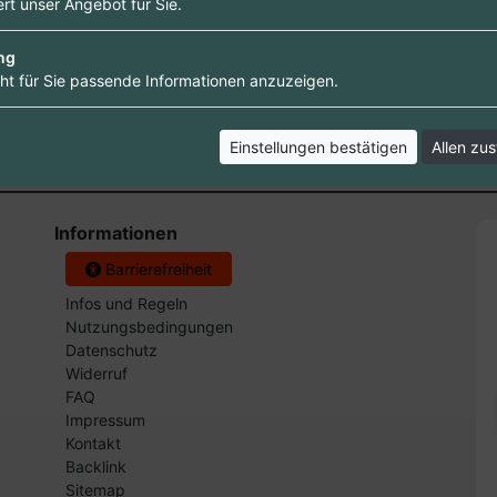
rt unser Angebot für Sie.
4,95 €
 ab
ng
ht für Sie passende Informationen anzuzeigen.
Einstellungen bestätigen
Allen zu
Informationen
Barrierefreiheit
Infos und Regeln
Nutzungsbedingungen
Datenschutz
Widerruf
FAQ
Impressum
Kontakt
Backlink
Sitemap