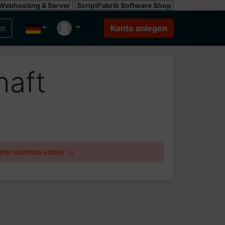
Webhosting & Server
ScriptFabrik Software Shop
haft
ter nochmal vorbei :-)