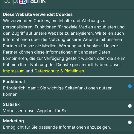
Einträge :
0
Diese Website verwendet Cookies
Wir verwenden Cookies, um Inhalte und Werbung zu
personalisieren, Funktionen für soziale Medien anzubieten und
Ooops - wenig zu sehen hier, komme doch später
den Zugriff auf unsere Website zu analysieren. Wir teilen auch
nochmal vorbei :-)
Informationen über die Nutzung unserer Website mit unseren
Partnern für soziale Medien, Werbung und Analyse. Unsere
Partner können diese Informationen mit anderen Daten
kombinieren, die zur Verfügung gestellt wurden oder die sie im
Rahmen Ihrer Nutzung der Dienste gesammelt haben. Unser
Impressum
und
Datenschutz & Richtlinien
Tipp ab 15.90 €
Funktional
Erforderlich, damit Sie wichtige Seitenfunktionen nutzen
Hebe dich ab von
können.
anderen ab und bringe
Statistik
deinen Firmeneintrag
Verbessert unser Angebot für Sie.
ganz nach vorn!
Marketing
Dein
Premium-Eintrag
Ermöglicht für Sie passende Informationen anzuzeigen.