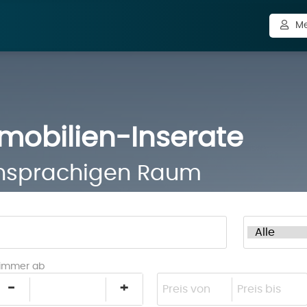
Me
mobilien-Inserate
hsprachigen Raum
immer ab
-
+