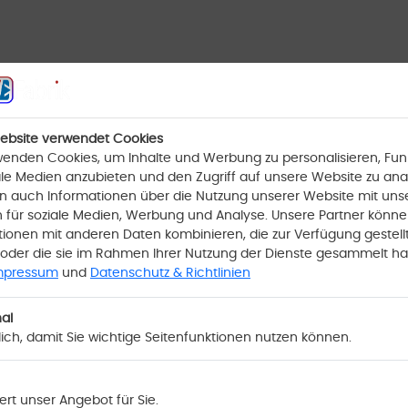
ebsite verwendet Cookies
Oder
en
Alle Kategorien anzeigen
wenden Cookies, um Inhalte und Werbung zu personalisieren, Fun
ale Medien anzubieten und den Zugriff auf unsere Website zu anal
len auch Informationen über die Nutzung unserer Website mit uns
n für soziale Medien, Werbung und Analyse. Unsere Partner könne
tionen mit anderen Daten kombinieren, die zur Verfügung gestell
oder die sie im Rahmen Ihrer Nutzung der Dienste gesammelt h
mpressum
und
Datenschutz & Richtlinien
Camping
Computer,
Baby, Kleinkind
rf
Hardware
al
lich, damit Sie wichtige Seitenfunktionen nutzen können.
rt unser Angebot für Sie.