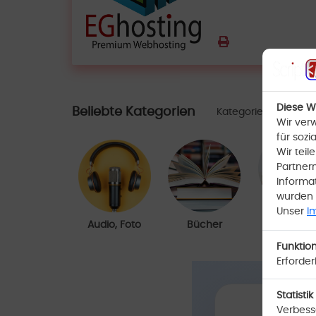
Diese W
Beliebte Kategorien
Kategorie auswähl
Wir ver
für sozi
Wir tei
Partner
Informa
wurden 
Unser
I
Büro,
Audio, Foto
Bücher
Schulbeda
Funktion
Erforder
Statistik
Verbesse