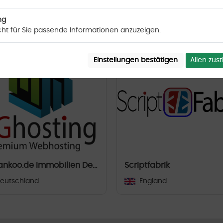
ng
cht für Sie passende Informationen anzuzeigen.
Allen zu
Einstellungen bestätigen
Fa. Zankoo.de Immobilien Demo-Makler
Scriptfabrik
eutschland
England