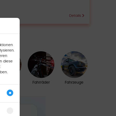
Details
ktionen
ysieren.
eren
n diese
t
aben.
Events
Fahrräder
Fahrzeuge