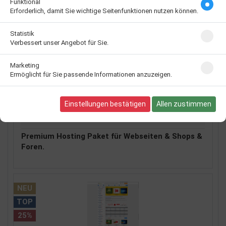
Funktional
Hersteller
eghosting
Erforderlich, damit Sie wichtige Seitenfunktionen nutzen können.
Art-Nr.
premium
Statistik
Lieferzeit 1-2 Tage **
Verbessert unser Angebot für Sie.
100 Stück auf Lager
UVP 9,- EUR
Marketing
Ermöglicht für Sie passende Informationen anzuzeigen.
7,99 EUR
inkl. 20% MwSt. inkl.
Versand
Einstellungen bestätigen
Allen zustimmen
Warenkorb
Premium Hosting Paket für Webseiten & Shops &
Foren.
NEU
TOP
25%