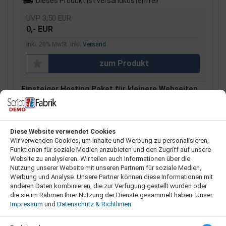
Dieses Produkt ist versandkostenfrei!
UVP 3,50 EUR
0,- EUR
inkl. 20% MwSt. inkl.
Versand
zum Produkt
Einsteiger Hosting Paket für kleinere Webseiten
& Shops.
Diese Website verwendet Cookies
NEU
Wir verwenden Cookies, um Inhalte und Werbung zu personalisieren,
Funktionen für soziale Medien anzubieten und den Zugriff auf unsere
Website zu analysieren. Wir teilen auch Informationen über die
Nutzung unserer Website mit unseren Partnern für soziale Medien,
Werbung und Analyse. Unsere Partner können diese Informationen mit
anderen Daten kombinieren, die zur Verfügung gestellt wurden oder
die sie im Rahmen Ihrer Nutzung der Dienste gesammelt haben. Unser
Impressum
und
Datenschutz & Richtlinien
Hosting Paket Start