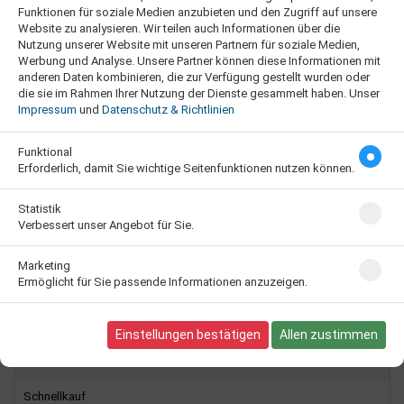
Funktionen für soziale Medien anzubieten und den Zugriff auf unsere
Anmelden und Bewertung abgeben
Website zu analysieren. Wir teilen auch Informationen über die
Nutzung unserer Website mit unseren Partnern für soziale Medien,
Werbung und Analyse. Unsere Partner können diese Informationen mit
anderen Daten kombinieren, die zur Verfügung gestellt wurden oder
Bewertungen
die sie im Rahmen Ihrer Nutzung der Dienste gesammelt haben. Unser
Impressum
und
Datenschutz & Richtlinien
Anzeigenmarkt Pro V7 – Responsive , me...
Funktional
Erforderlich, damit Sie wichtige Seitenfunktionen nutzen können.
Statistik
Verbessert unser Angebot für Sie.
Marketing
Ermöglicht für Sie passende Informationen anzuzeigen.
TOP Produkt! Neue Produkt!
Alle Bewertungen
Einstellungen bestätigen
Allen zustimmen
Service
Schnellkauf