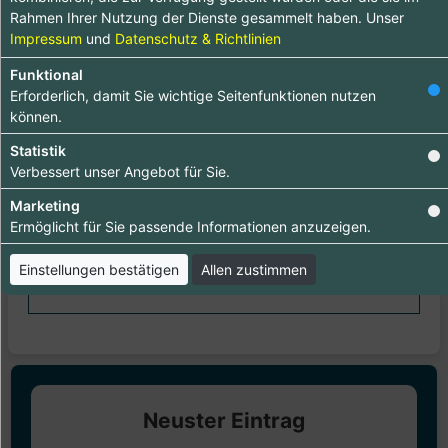
Qualität / Arbeit
Rahmen Ihrer Nutzung der Dienste gesammelt haben. Unser
Impressum
und
Datenschutz & Richtlinien
Weiterempfehlung
Funktional
Erforderlich, damit Sie wichtige Seitenfunktionen nutzen
Bewertung abschicken
können.
Statistik
Bewertungen
Alle anzeigen
Verbessert unser Angebot für Sie.
Marketing
Ermöglicht für Sie passende Informationen anzuzeigen.
Test
|
12.10.2023
Einstellungen bestätigen
Allen zustimmen
Test
Neuster Eintrag