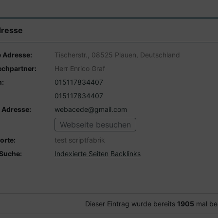
resse
 Adresse:
Tischerstr., 08525 Plauen, Deutschland
chpartner:
Herr Enrico Graf
n:
015117834407
015117834407
- Adresse:
webacede@gmail.com
Webseite besuchen
orte:
test scriptfabrik
Suche:
Indexierte Seiten
Backlinks
Dieser Eintrag wurde bereits
1905
mal be