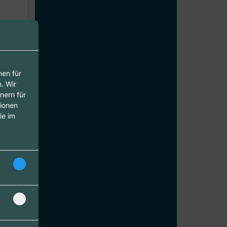
nen für
. Wir
nern für
tionen
ie im