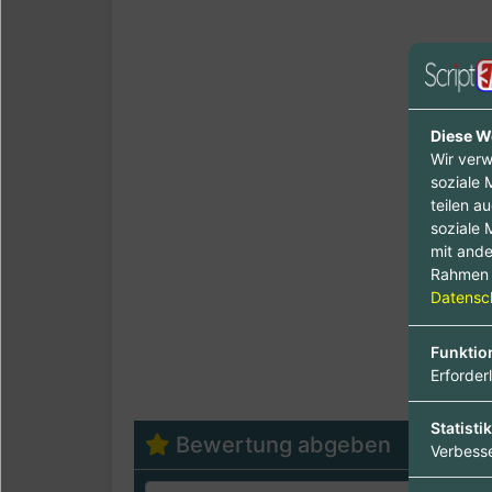
Diese W
Wir verw
soziale 
teilen a
soziale 
mit ande
Rahmen 
Datensch
Funktio
Erforder
Statistik
Bewertung abgeben
Verbesse