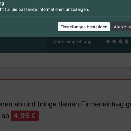
ng
ht für Sie passende Informationen anzuzeigen.
Service
Preis / Leistung
Einstellungen bestätigen
Allen zu
Qualität / Arbeit
Weiterempfehlung
ren ab und bringe deinen Firmeneintrag g
4,95 €
 ab