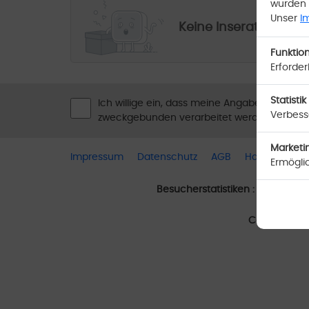
wurden 
Unser
I
Keine Inserate vorh
Funktion
Erforder
Statistik
Ich willige ein, dass meine Angaben laut Da
Verbesse
zweckgebunden verarbeitet werden.
Marketi
Impressum
Datenschutz
AGB
Handyshop
Ermögli
Besucherstatistiken :
Seit dem: 
Copyright
(c)