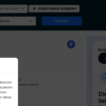
in Account
Gratis Inserat aufgeben
Suchen
2
ktionen
Artikel verkauft
ysieren.
eren
n diese
t