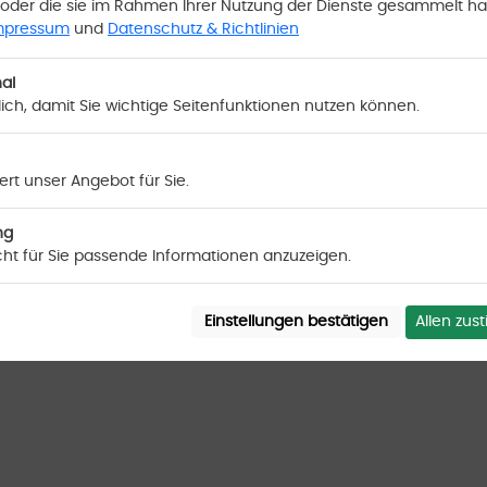
oder die sie im Rahmen Ihrer Nutzung der Dienste gesammelt h
mpressum
und
Datenschutz & Richtlinien
anden
al
lich, damit Sie wichtige Seitenfunktionen nutzen können.
Newsletter abonnieren
tenschutzerklärung
rt unser Angebot für Sie.
ng
Hilfe
Support kontaktieren
Sitemap
Events
cht für Sie passende Informationen anzuzeigen.
20.03.2023
|
Seitenaufrufe: 14774650
|
Besucher: 394145
|
Aufruf
Allen zu
Einstellungen bestätigen
 2024 by Scriptfabrik | all rights reserved - Script:
Anzeigenmarkt V