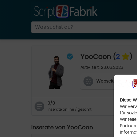
YooCoon (
2
)
Aktiv seit: 28.03.2023
Webseite öffnen
Diese W
0/0
54
Wir ver
Inserate online / gesamt
Pro
für sozi
Wir tei
Partner
Inserate von YooCoon
Informa