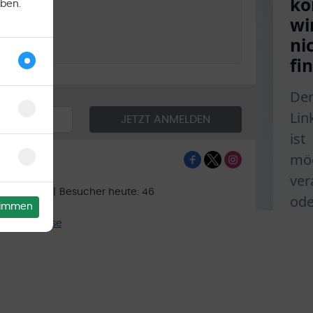
aben.
e heute: 70
|
Besucher heute: 46
stimmen
11 Enterprise