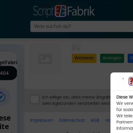
..
Webseite
Anzeigen
B
Ich willige ein, dass meine Angaben laut Da
Diese W
zweckgebunden verarbeitet werden.
Wir ver
für sozi
Wir tei
Impressum
Datenschutz
AGB
Handyshop
Partner
Informa