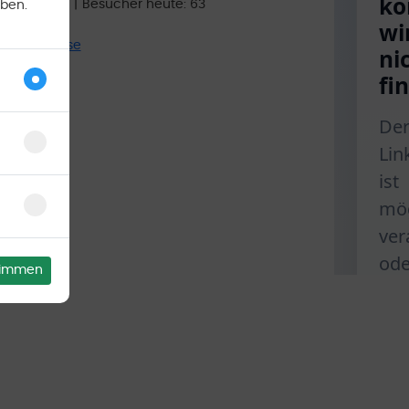
e heute: 125
|
Besucher heute: 63
aben.
11 Enterprise
stimmen