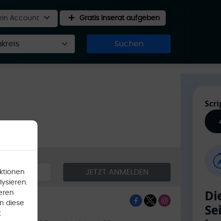
in Account
Gratis Inserat aufgeben
Suchen
ktionen
ysieren.
eren
n diese
t