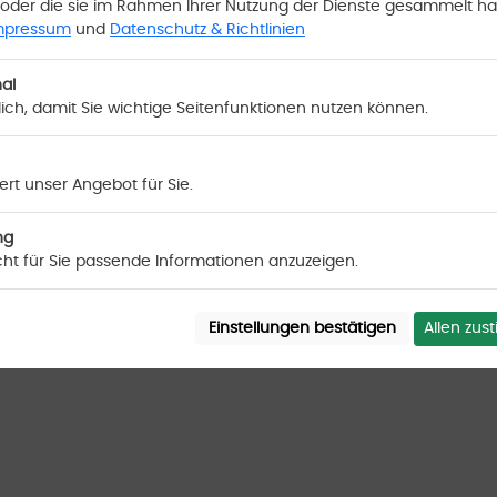
20.03.2023
|
Seitenaufrufe: 14774565
|
Besucher: 394094
|
Aufruf
oder die sie im Rahmen Ihrer Nutzung der Dienste gesammelt h
mpressum
und
Datenschutz & Richtlinien
 2024 by Scriptfabrik | all rights reserved - Script:
Anzeigenmarkt V
al
lich, damit Sie wichtige Seitenfunktionen nutzen können.
rt unser Angebot für Sie.
ng
cht für Sie passende Informationen anzuzeigen.
Allen zu
Einstellungen bestätigen