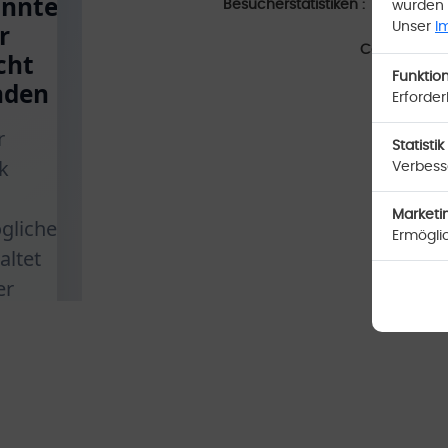
Besucherstatistiken :
Seit dem: 
wurden 
Unser
I
Copyright
(c)
Funktion
Erforder
Statistik
Verbesse
Marketi
Ermögli